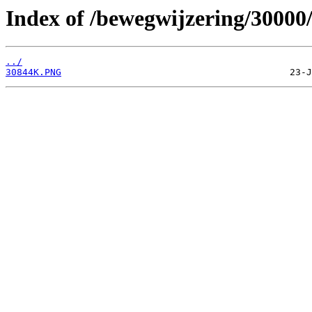
Index of /bewegwijzering/30000
../
30844K.PNG