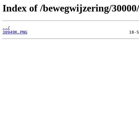
Index of /bewegwijzering/30000
../
30949K.PNG