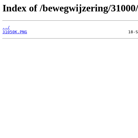
Index of /bewegwijzering/31000
../
31050K.PNG