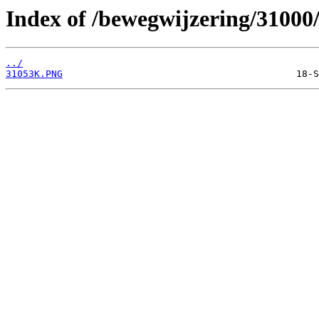
Index of /bewegwijzering/31000
../
31053K.PNG