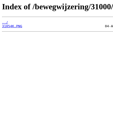
Index of /bewegwijzering/31000
../
31054K.PNG