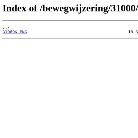
Index of /bewegwijzering/31000
../
31069K.PNG