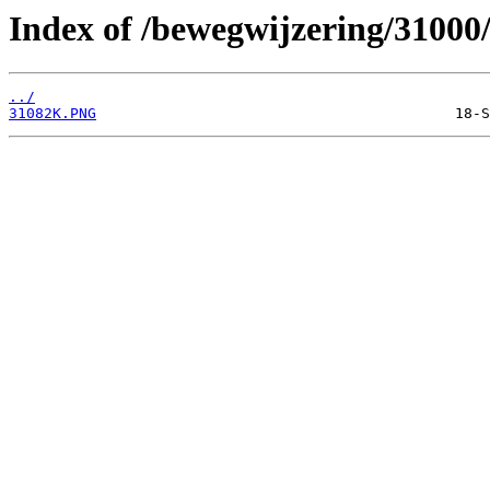
Index of /bewegwijzering/31000
../
31082K.PNG