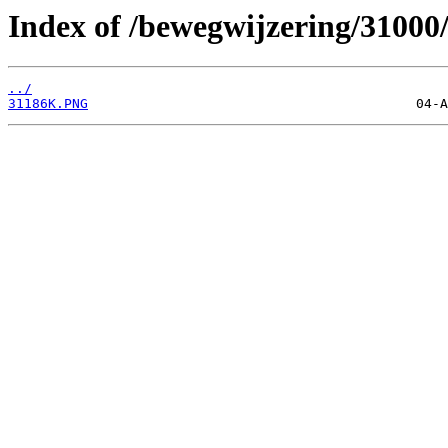
Index of /bewegwijzering/31000
../
31186K.PNG