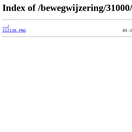
Index of /bewegwijzering/31000
../
31213K.PNG