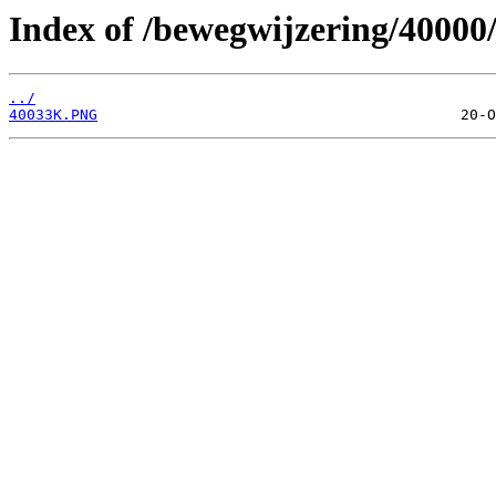
Index of /bewegwijzering/40000
../
40033K.PNG