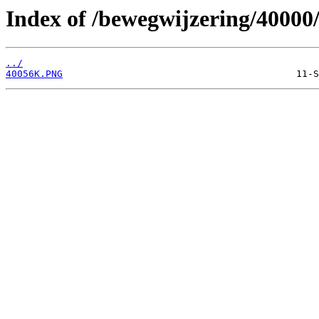
Index of /bewegwijzering/40000
../
40056K.PNG