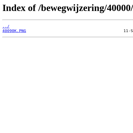
Index of /bewegwijzering/40000
../
40090K.PNG