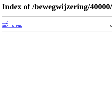
Index of /bewegwijzering/40000
../
40211K.PNG