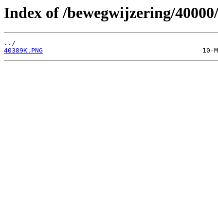
Index of /bewegwijzering/40000
../
40389K.PNG