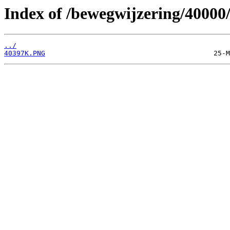
Index of /bewegwijzering/40000
../
40397K.PNG