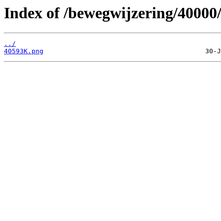
Index of /bewegwijzering/40000
../
40593K.png