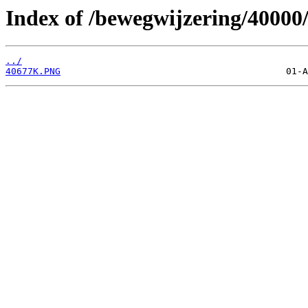
Index of /bewegwijzering/40000
../
40677K.PNG