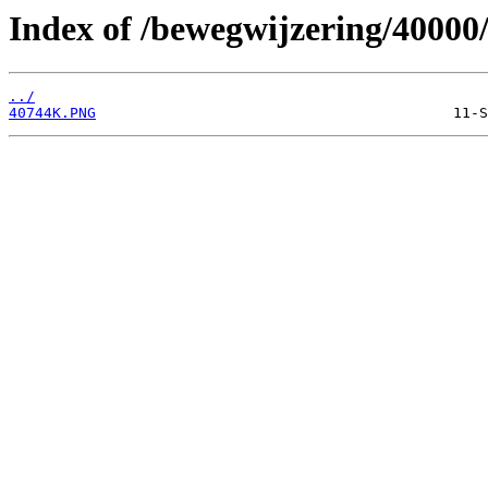
Index of /bewegwijzering/40000
../
40744K.PNG