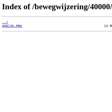
Index of /bewegwijzering/40000
../
40811K.PNG