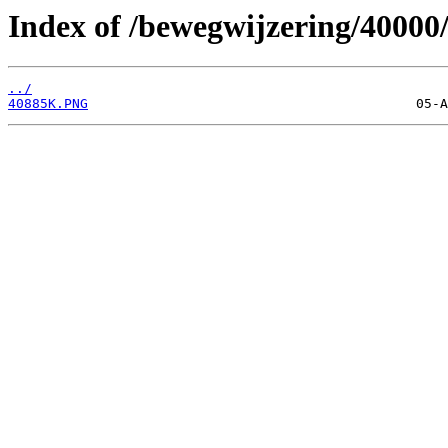
Index of /bewegwijzering/40000
../
40885K.PNG