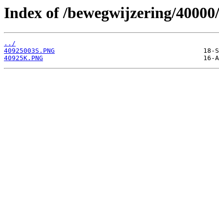
Index of /bewegwijzering/40000
../
40925003S.PNG
40925K.PNG