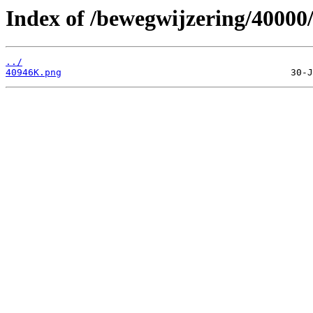
Index of /bewegwijzering/40000
../
40946K.png