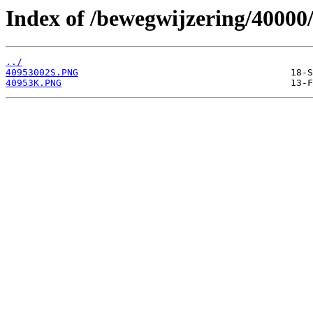
Index of /bewegwijzering/40000
../
40953002S.PNG
40953K.PNG