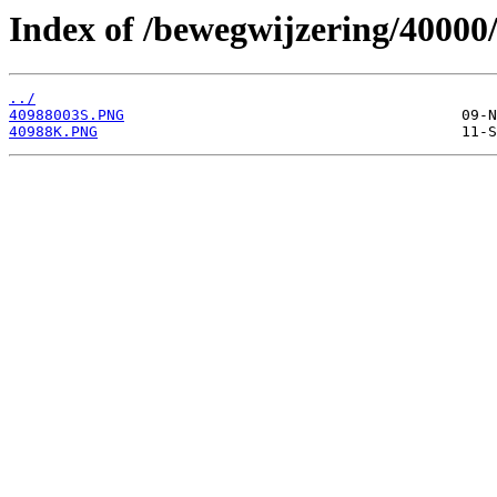
Index of /bewegwijzering/40000
../
40988003S.PNG
40988K.PNG