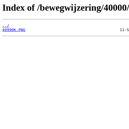
Index of /bewegwijzering/40000
../
40990K.PNG