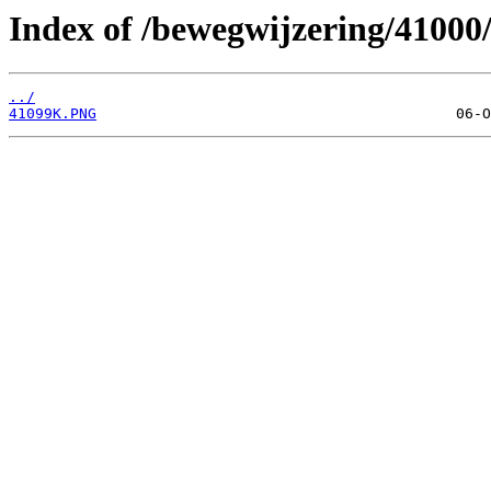
Index of /bewegwijzering/41000
../
41099K.PNG