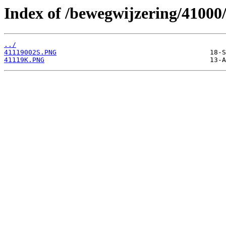
Index of /bewegwijzering/41000
../
41119002S.PNG
41119K.PNG