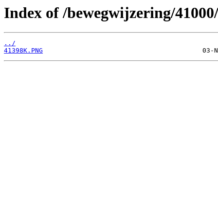
Index of /bewegwijzering/41000
../
41398K.PNG