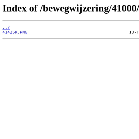
Index of /bewegwijzering/41000
../
41425K.PNG