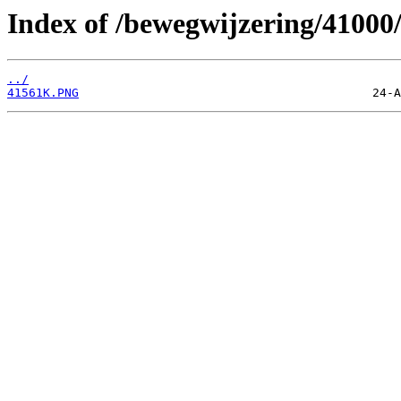
Index of /bewegwijzering/41000
../
41561K.PNG