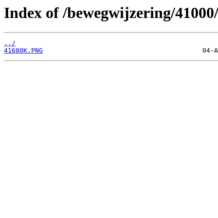
Index of /bewegwijzering/41000
../
41680K.PNG