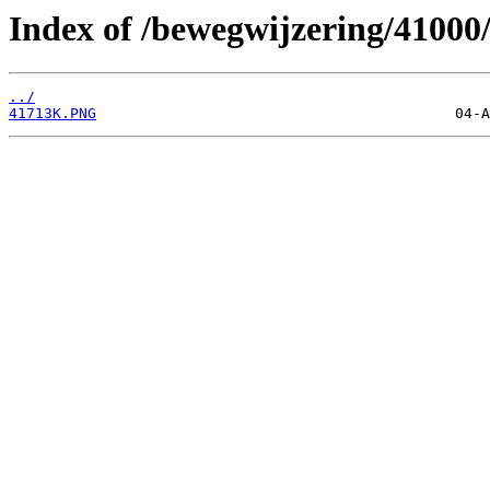
Index of /bewegwijzering/41000
../
41713K.PNG