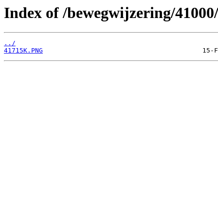
Index of /bewegwijzering/41000
../
41715K.PNG