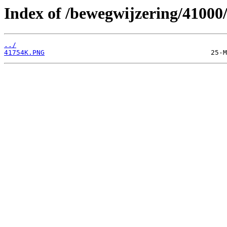
Index of /bewegwijzering/41000
../
41754K.PNG