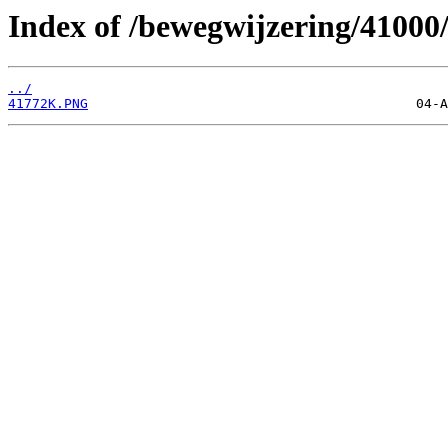
Index of /bewegwijzering/41000
../
41772K.PNG