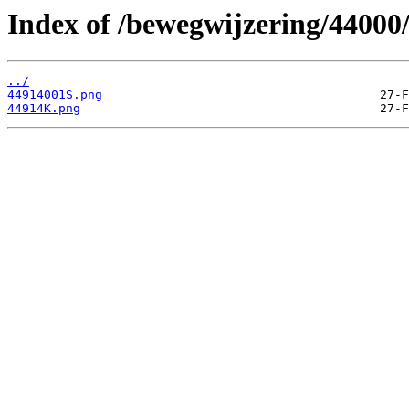
Index of /bewegwijzering/44000
../
44914001S.png
44914K.png