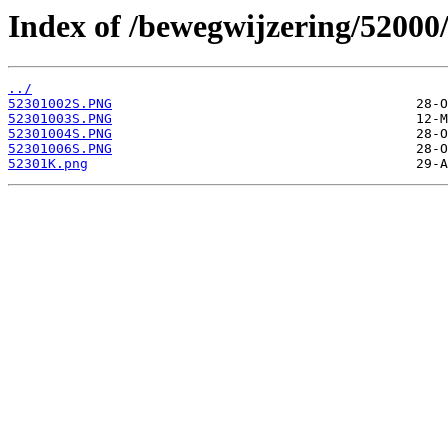
Index of /bewegwijzering/52000
../
52301002S.PNG
52301003S.PNG
52301004S.PNG
52301006S.PNG
52301K.png