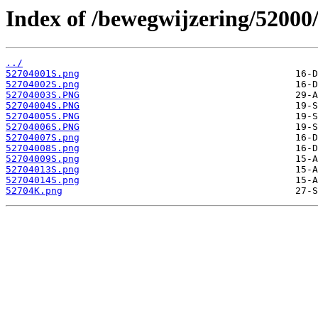
Index of /bewegwijzering/52000
../
52704001S.png
52704002S.png
52704003S.PNG
52704004S.PNG
52704005S.PNG
52704006S.PNG
52704007S.png
52704008S.png
52704009S.png
52704013S.png
52704014S.png
52704K.png