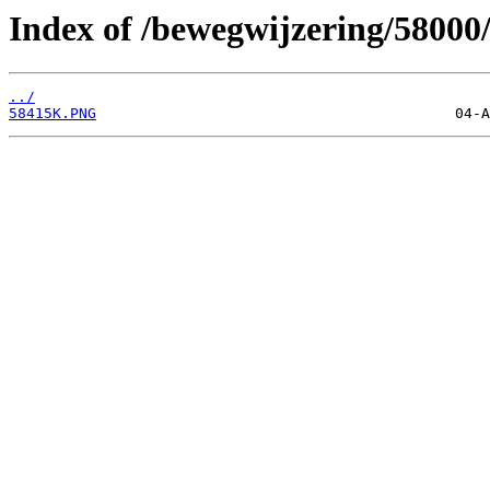
Index of /bewegwijzering/58000
../
58415K.PNG