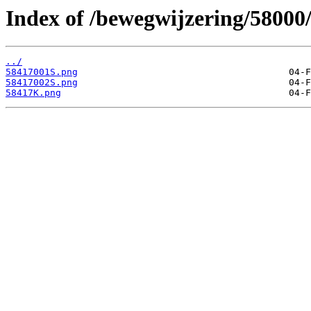
Index of /bewegwijzering/58000
../
58417001S.png
58417002S.png
58417K.png