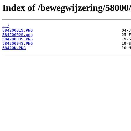
Index of /bewegwijzering/58000
../
58420001S.PNG
58420002S.png
58420003S.PNG
58420004S.PNG
58420K.PNG