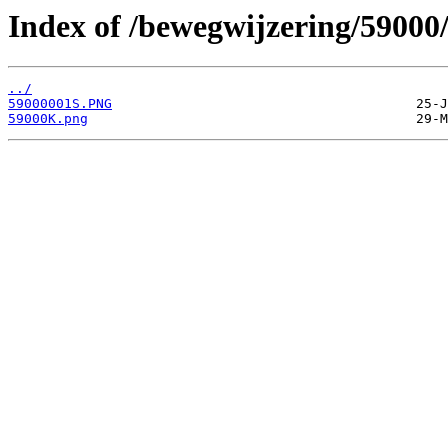
Index of /bewegwijzering/59000
../
59000001S.PNG
59000K.png