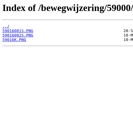
Index of /bewegwijzering/59000
../
59016001S.PNG
59016002S.PNG
59016K.PNG