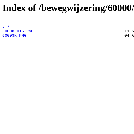
Index of /bewegwijzering/60000
../
60008001S.PNG
60008K.PNG