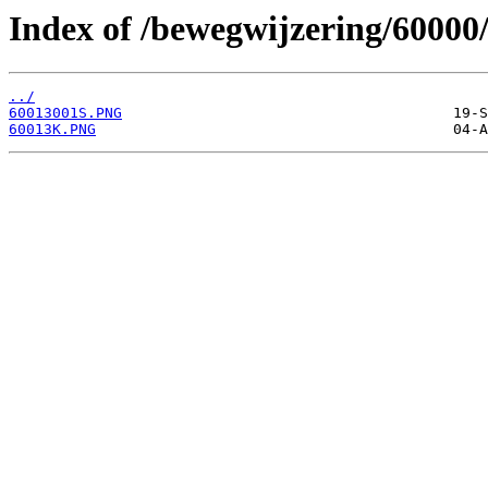
Index of /bewegwijzering/60000
../
60013001S.PNG
60013K.PNG