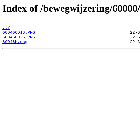
Index of /bewegwijzering/60000
../
60046001S.PNG
60046003S.PNG
60046K.png