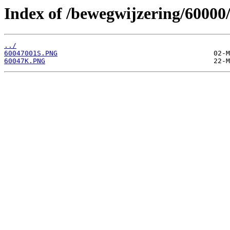
Index of /bewegwijzering/60000
../
60047001S.PNG
60047K.PNG