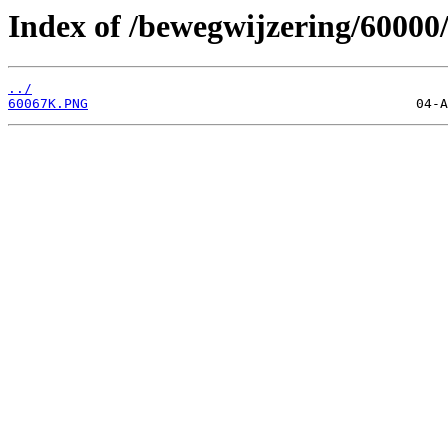
Index of /bewegwijzering/60000
../
60067K.PNG