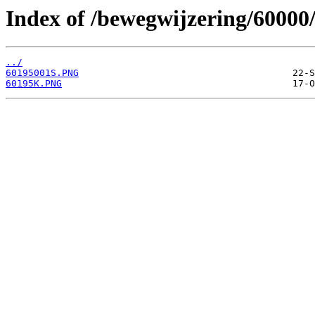
Index of /bewegwijzering/60000
../
60195001S.PNG
60195K.PNG