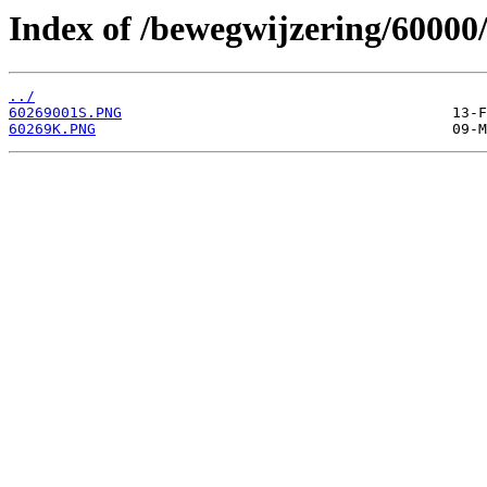
Index of /bewegwijzering/60000
../
60269001S.PNG
60269K.PNG